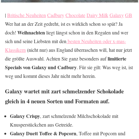
|
Britische Neuheiten
Cadbury
Chocolate
Dairy Milk
Galaxy
GB
Wer hat an der Zeit gedreht, ist es wirklich schon so spät? Ja
Weihnachten
doch!
liegt längst schon in den Regalen und wer
sich und seine Liebsten mit den
besten Neuheiten oder x-mas-
Klassikern
(nicht nur) aus England überraschen will, hat nur jetzt
limitierte
die größte Auswahl. Achten Sie ganz besonders auf
Specials von Galaxy und Cadbury
. Für sie gilt: Was weg ist, ist
weg und kommt dieses Jahr nicht mehr herein.
Galaxy wartet mit zart schmelzender Schokolade
gleich in 4 neuen Sorten und Formaten auf.
Galaxy Crispy
, zart schmelzende Milchschokolade mit
Knusperstückchen aus Getreide.
Galaxy Duett Toffee & Popcorn
, Toffee mit Popcorn und