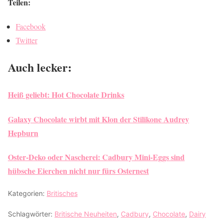
Teilen:
Facebook
Twitter
Auch lecker:
Heiß geliebt: Hot Chocolate Drinks
Galaxy Chocolate wirbt mit Klon der Stilikone Audrey
Hepburn
Oster-Deko oder Nascherei: Cadbury Mini-Eggs sind
hübsche Eierchen nicht nur fürs Osternest
Kategorien:
Britisches
Schlagwörter:
Britische Neuheiten
,
Cadbury
,
Chocolate
,
Dairy