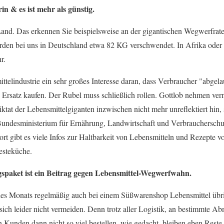
in & es ist mehr als günstig.
 Land. Das erkennen Sie beispielsweise an der gigantischen Wegwerfrat
rden bei uns in Deutschland etwa 82 KG verschwendet. In Afrika oder 
r.
ttelindustrie ein sehr großes Interesse daran, dass Verbraucher "abgel
 Ersatz kaufen. Der Rubel muss schließlich rollen. Gottlob nehmen vernü
at der Lebensmittelgiganten inzwischen nicht mehr unreflektiert hin, 
Bundesministerium für Ernährung, Landwirtschaft und Verbraucherschut
ort gibt es viele Infos zur Haltbarkeit von Lebensmitteln und Rezepte
esteküche.
aket ist ein Beitrag gegen Lebensmittel-Wegwerfwahn.
des Monats regelmäßig auch bei einem Süßwarenshop Lebensmittel übr
t sich leider nicht vermeiden. Denn trotz aller Logistik, an bestimmte 
Kunden dann nicht so viel bestellen, wie gedacht, bleiben eben Rest