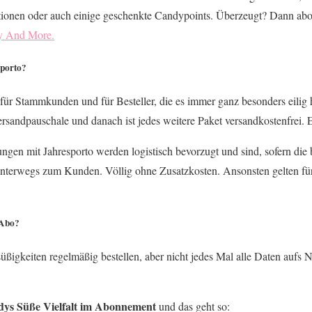
tionen oder auch einige geschenkte Candypoints. Überzeugt? Dann abon
y And More.
sporto?
l für Stammkunden und für Besteller, die es immer ganz besonders eilig 
rsandpauschale und danach ist jedes weitere Paket versandkostenfrei. E
ungen mit Jahresporto werden logistisch bevorzugt und sind, sofern die b
unterwegs zum Kunden. Völlig ohne Zusatzkosten. Ansonsten gelten für
 Abo?
ßigkeiten regelmäßig bestellen, aber nicht jedes Mal alle Daten aufs 
ys Süße Vielfalt im Abonnement
und das geht so: