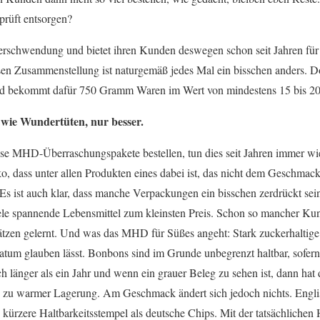
prüft entsorgen?
Verschwendung und bietet ihren Kunden deswegen schon seit Jahren fü
n Zusammenstellung ist naturgemäß jedes Mal ein bisschen anders. Do
nd bekommt dafür 750 Gramm Waren im Wert von mindestens 15 bis 20
ie Wundertüten, nur besser.
se MHD-Überraschungspakete bestellen, tun dies seit Jahren immer wied
o, dass unter allen Produkten eines dabei ist, das nicht dem Geschmack 
 Es ist auch klar, dass manche Verpackungen ein bisschen zerdrückt se
ele spannende Lebensmittel zum kleinsten Preis. Schon so mancher Kun
zen gelernt. Und was das MHD für Süßes angeht: Stark zuckerhaltige 
atum glauben lässt. Bonbons sind im Grunde unbegrenzt haltbar, sofern 
 länger als ein Jahr und wenn ein grauer Beleg zu sehen ist, dann hat
ig) zu warmer Lagerung. Am Geschmack ändert sich jedoch nichts. Engli
kürzere Haltbarkeitsstempel als deutsche Chips. Mit der tatsächlichen H