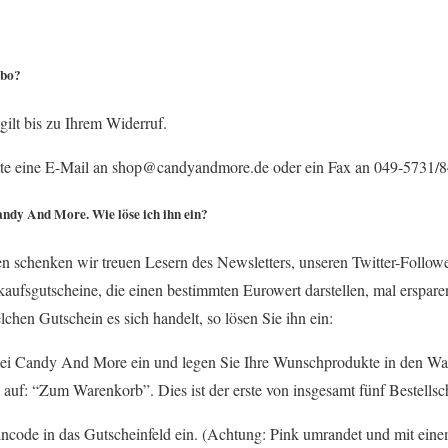
Abo?
lt bis zu Ihrem Widerruf.
bitte eine E-Mail an shop@candyandmore.de oder ein Fax an 049-5731/
andy And More. Wie löse ich ihn ein?
n schenken wir treuen Lesern des Newsletters, unseren Twitter-Follow
kaufsgutscheine, die einen bestimmten Eurowert darstellen, mal erspar
hen Gutschein es sich handelt, so lösen Sie ihn ein:
bei Candy And More ein und legen Sie Ihre Wunschprodukte in den War
 auf: “Zum Warenkorb”. Dies ist der erste von insgesamt fünf Bestellsch
ncode in das Gutscheinfeld ein. (Achtung: Pink umrandet und mit einem