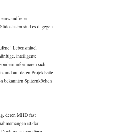
e einwandfreier
Südostasien sind es dagegen
aufene" Lebensmittel
nftige, intelligente
sondern informieren sich.
z und auf deren Projektseite
 von bekannten Spitzenköchen
ig, deren MHD fast
Abnahmemengen ist der
e. Doch muss man diese