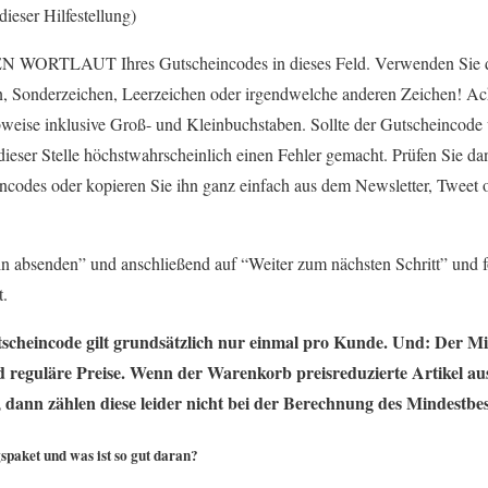
dieser Hilfestellung)
 WORTLAUT Ihres Gutscheincodes in dieses Feld. Verwenden Sie da
 Sonderzeichen, Leerzeichen oder irgendwelche anderen Zeichen! Acht
ibweise inklusive Groß- und Kleinbuchstaben. Sollte der Gutscheincode
dieser Stelle höchstwahrscheinlich einen Fehler gemacht. Prüfen Sie d
ncodes oder kopieren Sie ihn ganz einfach aus dem Newsletter, Tweet 
in absenden” und anschließend auf “Weiter zum nächsten Schritt” und
t.
scheincode gilt grundsätzlich nur einmal pro Kunde. Und: Der Min
d reguläre Preise. Wenn der Warenkorb preisreduzierte Artikel a
t, dann zählen diese leider nicht bei der Berechnung des Mindestbes
paket und was ist so gut daran?