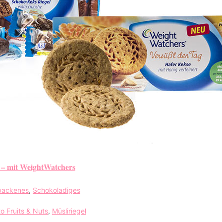
t – mit WeightWatchers
backenes
,
Schokoladiges
to Fruits & Nuts
,
Müsliriegel