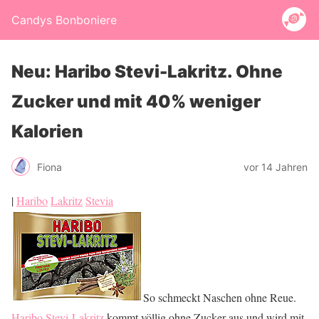
Candys Bonboniere
Neu: Haribo Stevi-Lakritz. Ohne
Zucker und mit 40% weniger
Kalorien
Fiona
vor 14 Jahren
|
Haribo
Lakritz
Stevia
So schmeckt Naschen ohne Reue.
Haribo Stevi-Lakritz
kommt völlig ohne Zucker aus und wird mit