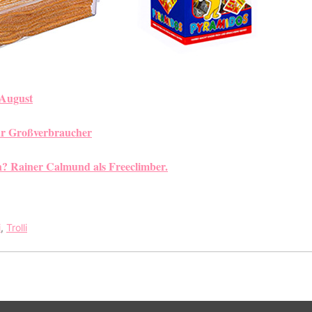
 August
r Großverbraucher
? Rainer Calmund als Freeclimber.
i
,
Trolli