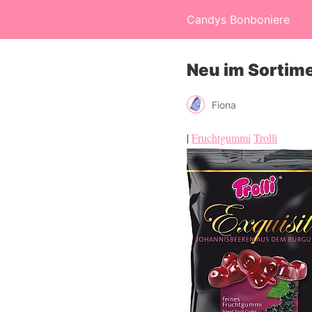
Candys Bonboniere
Neu im Sortim
Fiona
|
Fruchtgummi
Trolli