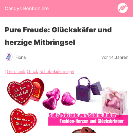
Candys Bonboniere
Pure Freude: Glückskäfer und
herzige Mitbringsel
Fiona
vor 14 Jahren
|
Geschenk
Glück
Schokoladenriegel