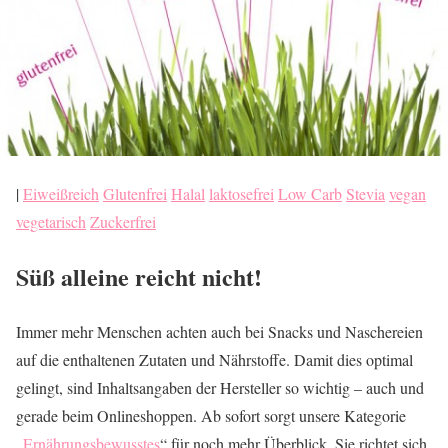
|
Eiweißreich
Glutenfrei
Halal
laktosefrei
Low Carb
Stevia
vegan
vegetarisch
Zuckerfrei
Süß alleine reicht nicht!
Immer mehr Menschen achten auch bei Snacks und Naschereien
auf die enthaltenen Zutaten und Nährstoffe. Damit dies optimal
gelingt, sind Inhaltsangaben der Hersteller so wichtig – auch und
gerade beim Onlineshoppen. Ab sofort sorgt unsere Kategorie
„
Ernährungsbewusstes
“ für noch mehr Überblick. Sie richtet sich