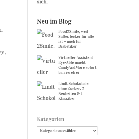
sich.
Neu im Blog
n.
Food2Smile, weil
Süßes lecker für alle
ist – auch für
Diabetiker
ge,
Virtueller Assistent
Eye-Able macht
CandyAndMore sofort
barrierefrei
Lindt Schokolade
ohne Zucker. 2
Neuheiten & 1
Klassiker
Kategorien