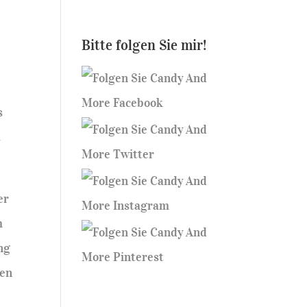
Bitte folgen Sie mir!
s
t
er
m
ng
den