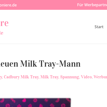
Für Werbepartn
oniere.de
Start
neuen Milk Tray-Mann
y
Cadbury Milk Tray
Milk Tray
Spannung
Video
Werbu