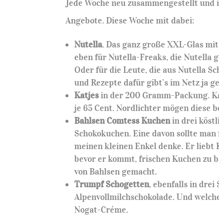
Jede Woche neu zusammengestellt und i
Angebote. Diese Woche mit dabei:
Nutella
. Das ganz große XXL-Glas mi
eben für Nutella-Freaks, die Nutella 
Oder für die Leute, die aus Nutella S
und Rezepte dafür gibt’s im Netz ja g
Katjes
in der 200 Gramm-Packung. Kat
je 65 Cent. Nordlichter mögen diese be
Bahlsen Comtess Kuchen
in drei kös
Schokokuchen. Eine davon sollte man 
meinen kleinen Enkel denke. Er liebt 
bevor er kommt, frischen Kuchen zu 
von Bahlsen gemacht.
Trumpf Schogetten
, ebenfalls in dr
Alpenvollmilchschokolade. Und welche 
Nogat-Créme.