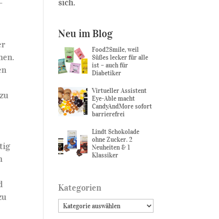
sich.
-
Neu im Blog
er
Food2Smile, weil
nen.
Süßes lecker für alle
ist – auch für
en
Diabetiker
Virtueller Assistent
 zu
Eye-Able macht
CandyAndMore sofort
barrierefrei
Lindt Schokolade
ohne Zucker. 2
tig
Neuheiten & 1
Klassiker
n
d
Kategorien
zu