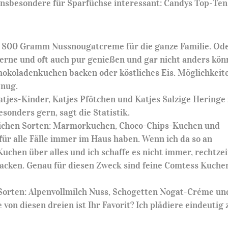
nsbesondere für Sparfüchse interessant: Candys Top-Ten
t 800 Gramm Nussnougatcreme für die ganze Familie. Od
gerne und oft auch pur genießen und gar nicht anders kön
chokoladenkuchen backen oder köstliches Eis. Möglichkeit
enug.
jes-Kinder, Katjes Pfötchen und Katjes Salzige Heringe
sonders gern, sagt die Statistik.
tlichen Sorten: Marmorkuchen, Choco-Chips-Kuchen und
für alle Fälle immer im Haus haben. Wenn ich da so an
Kuchen über alles und ich schaffe es nicht immer, rechtzei
backen. Genau für diesen Zweck sind feine Comtess Kuche
ei Sorten: Alpenvollmilch Nuss, Schogetten Nogat-Créme un
von diesen dreien ist Ihr Favorit? Ich plädiere eindeutig 