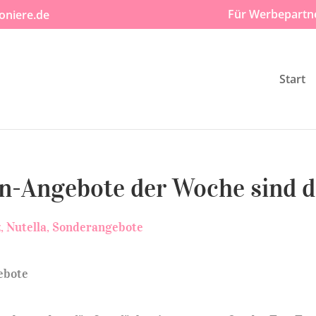
Für Werbepartn
oniere.de
Start
n-Angebote der Woche sind d
z
Nutella
Sonderangebote