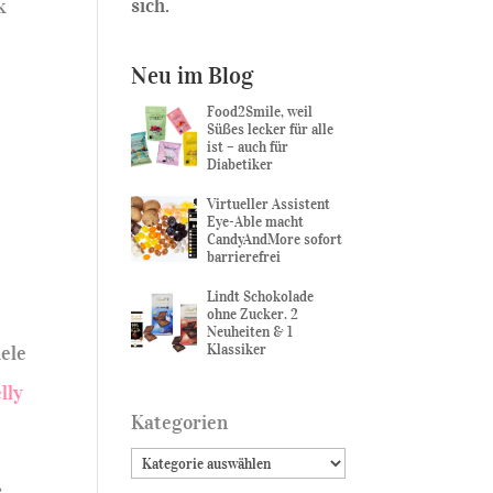
sich.
k
Neu im Blog
Food2Smile, weil
Süßes lecker für alle
ist – auch für
Diabetiker
Virtueller Assistent
Eye-Able macht
CandyAndMore sofort
barrierefrei
Lindt Schokolade
ohne Zucker. 2
Neuheiten & 1
Klassiker
iele
lly
Kategorien
r