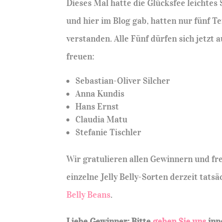
Dieses Mal hatte die Glücksfee leichte
und hier im Blog gab, hatten nur fünf T
verstanden. Alle Fünf dürfen sich jetzt 
freuen:
Sebastian-Oliver Silcher
Anna Kundis
Hans Ernst
Claudia Matu
Stefanie Tischler
Wir gratulieren allen Gewinnern und fre
einzelne Jelly Belly-Sorten derzeit tats
Belly Beans
.
Liebe Gewinner: Bitte
geben Sie uns
inn