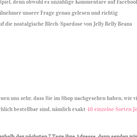
s Spiel, denn obwohl es unzählige Kommentare auf Faceboo
eilnehmer unsere Frage genau gelesen und richtig
auf die nostalgische Blech-Spardose von Jelly Belly Beans
uen uns sehr, dass Sie im Shop nachgesehen haben, wie v
ächlich bestellbar sind, nämlich exakt
46 einzelne Sorten Je
erhalb der nächsten 7 Tage ihre Adresse, dann senden wi