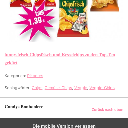
funny-frisch Chipsfrisch und Kesselchips zu den Top-Ten
gekürt
Kategorien:
Pikantes
Schlagwörter:
Chips
,
Gemüse-Chips
,
Veggie
,
Veggie-Chips
Candys Bonboniere
Zurück nach oben
Die mobile Version verlassen