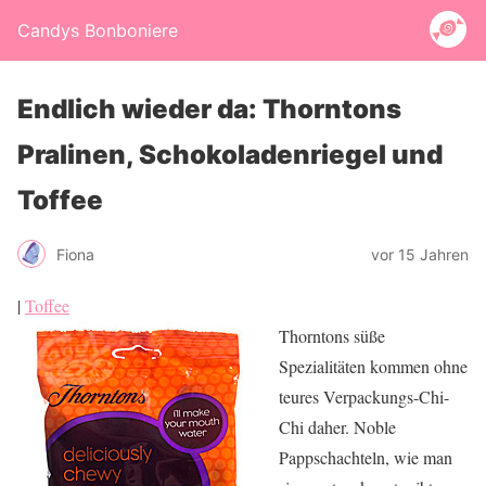
Candys Bonboniere
Endlich wieder da: Thorntons
Pralinen, Schokoladenriegel und
Toffee
Fiona
vor 15 Jahren
|
Toffee
Thorntons süße
Spezialitäten kommen ohne
teures Verpackungs-Chi-
Chi daher. Noble
Pappschachteln, wie man