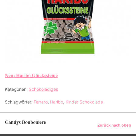
Neu: Haribo Glückssteine
Kategorien:
Schokoladiges
Schlagwörter:
Ferrero
,
Haribo
,
Kinder Schokolade
Candys Bonboniere
Zurück nach oben