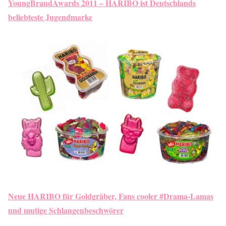
YoungBrandAwards 2011 – HARIBO ist Deutschlands
beliebteste Jugendmarke
Neue HARIBO für Goldgräber, Fans cooler #Drama-Lamas
und mutige Schlangenbeschwörer