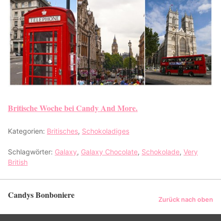
Britische Woche bei Candy And More.
Kategorien:
Britisches
,
Schokoladiges
Schlagwörter:
Galaxy
,
Galaxy Chocolate
,
Schokolade
,
Very
British
Candys Bonboniere
Zurück nach oben