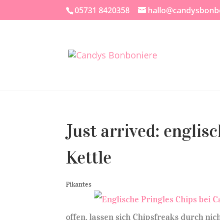
05731 8420358
hallo@candysbonb
Just arrived: englis
Kettle
Pikantes
offen, lassen sich Chipsfreaks durch nic