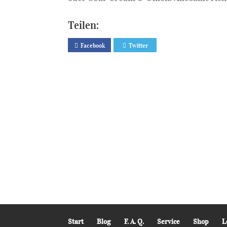
Teilen:
Facebook
Twitter
Start
Blog
F. A. Q.
Service
Shop
L