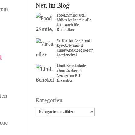
Neu im Blog
trem
Food2Smile, weil
Süßes lecker für alle
ist – auch für
Diabetiker
Virtueller Assistent
Eye-Able macht
CandyAndMore sofort
barrierefrei
Lindt Schokolade
ohne Zucker. 2
Neuheiten & 1
Klassiker
ten
Kategorien
ecue