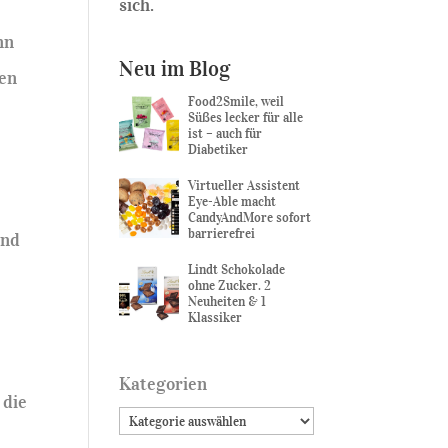
sich.
nn
Neu im Blog
ben
Food2Smile, weil
Süßes lecker für alle
ist – auch für
Diabetiker
Virtueller Assistent
Eye-Able macht
CandyAndMore sofort
barrierefrei
und
Lindt Schokolade
ohne Zucker. 2
Neuheiten & 1
Klassiker
Kategorien
 die