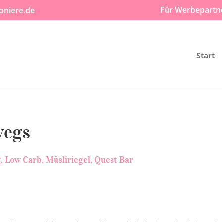
Für Werbepartn
oniere.de
Start
wegs
g
Low Carb
Müsliriegel
Quest Bar