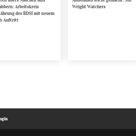
ten übers Naschen und
Abnehmen leicht gemacht: Mit
bbern: Arbeitskreis
Weight Watchers
ährung des BDSI mit neuem
-Auftritt
ogin