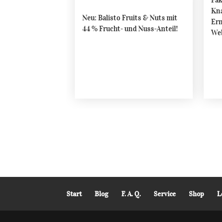
Fak
Kna
Neu: Balisto Fruits & Nuts mit
Ern
44 % Frucht- und Nuss-Anteil!
Web
Start
Blog
F. A. Q.
Service
Shop
L