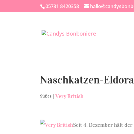
05731 8420358
hallo@candysbonb
Naschkatzen-Eldora
|
Very British
Süßes
Seit 4. Dezember hält d