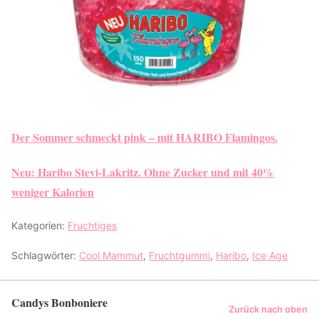
Der Sommer schmeckt pink – mit HARIBO Flamingos.
Neu: Haribo Stevi-Lakritz. Ohne Zucker und mit 40%
weniger Kalorien
Kategorien:
Fruchtiges
Schlagwörter:
Cool Mammut
,
Fruchtgummi
,
Haribo
,
Ice Age
Candys Bonboniere
Zurück nach oben