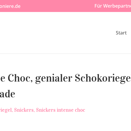
Für Werbepartn
oniere.de
Start
se Choc, genialer Schokoriege
lade
iegel
Snickers
Snickers intense choc