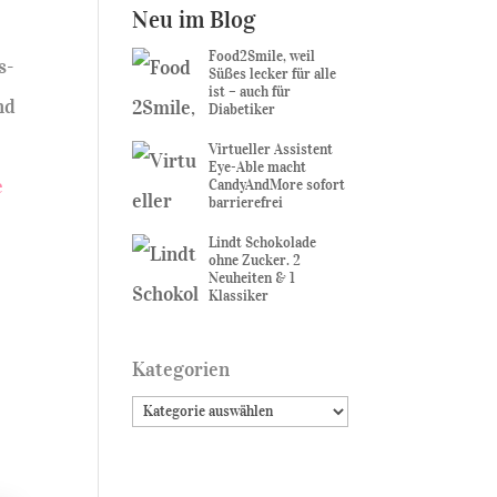
Neu im Blog
Food2Smile, weil
s-
Süßes lecker für alle
ist – auch für
nd
Diabetiker
Virtueller Assistent
Eye-Able macht
e
CandyAndMore sofort
barrierefrei
Lindt Schokolade
ohne Zucker. 2
Neuheiten & 1
Klassiker
Kategorien