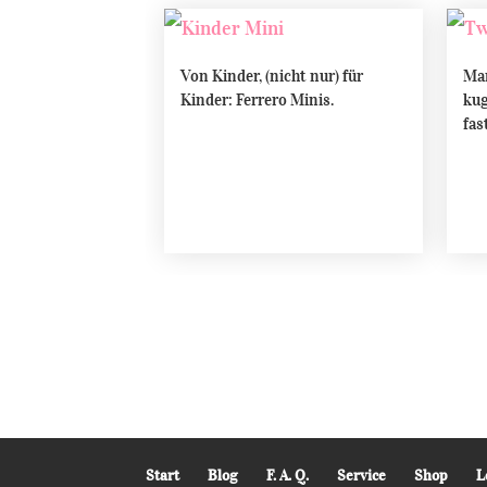
Von Kinder, (nicht nur) für
Mar
Kinder: Ferrero Minis.
kug
fas
Start
Blog
F. A. Q.
Service
Shop
L