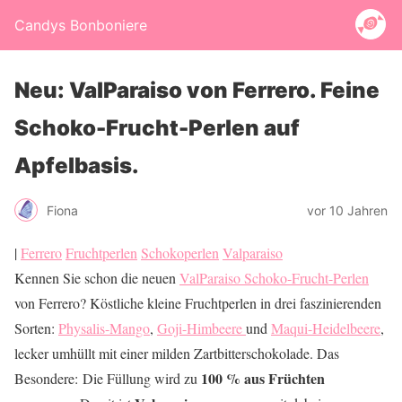
Candys Bonboniere
Neu: ValParaiso von Ferrero. Feine
Schoko-Frucht-Perlen auf
Apfelbasis.
Fiona
vor 10 Jahren
|
Ferrero
Fruchtperlen
Schokoperlen
Valparaiso
Kennen Sie schon die neuen
ValParaiso Schoko-Frucht-Perlen
von Ferrero? Köstliche kleine Fruchtperlen in drei faszinierenden
Sorten:
Physalis-Mango
,
Goji-Himbeere
und
Maqui-Heidelbeere
,
lecker umhüllt mit einer milden Zartbitterschokolade. Das
100 % aus Früchten
Besondere: Die Füllung wird zu