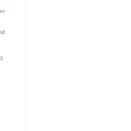
er-
nd.
3