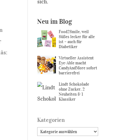
sich.
Neu im Blog
en
Food2Smile, weil
Süßes lecker für alle
r
ist – auch für
Diabetiker
s:
Virtueller Assistent
Eye-Able macht
CandyAndMore sofort
barrierefrei
Lindt Schokolade
ohne Zucker. 2
Neuheiten & 1
Klassiker
Kategorien