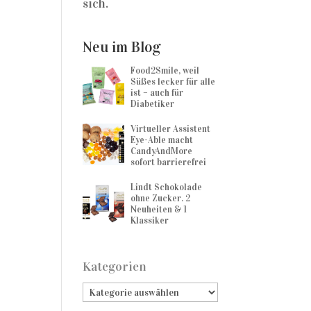
sich.
Neu im Blog
Food2Smile, weil
Süßes lecker für alle
ist – auch für
Diabetiker
Virtueller Assistent
Eye-Able macht
CandyAndMore
sofort barrierefrei
Lindt Schokolade
ohne Zucker. 2
Neuheiten & 1
Klassiker
Kategorien