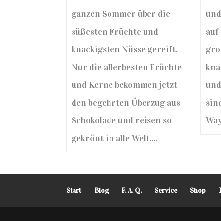
und
ganzen Sommer über die
auf 
süßesten Früchte und
gro
knackigsten Nüsse gereift.
kna
Nur die allerbesten Früchte
und
und Kerne bekommen jetzt
sin
den begehrten Überzug aus
Way,
Schokolade und reisen so
gekrönt in alle Welt....
Start
Blog
F. A. Q.
Service
Shop