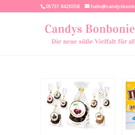
05731 8420358
hallo@candysbonb