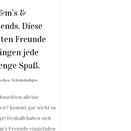
&m’s &
iends. Diese
ten Freunde
ingen jede
nge Spaß.
isches
,
Schokoladiges
hnachten alleine
ern? Kommt gar nicht in
ge! Deshalb haben sich
’s Freunde eingeladen