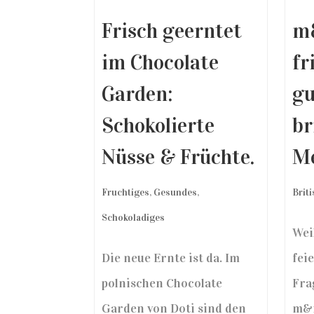
m
Frisch geerntet
fr
im Chocolate
gu
Garden:
br
Schokolierte
Me
Nüsse & Früchte.
Brit
Fruchtiges
,
Gesundes
,
Schokoladiges
Wei
fei
Die neue Ernte ist da. Im
Fra
polnischen Chocolate
m&m
Garden von Doti sind den