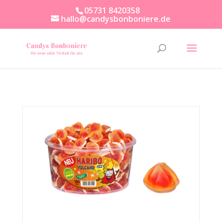
05731 8420358
hallo@candysbonboniere.de