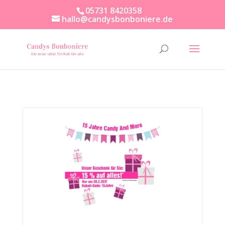
05731 8420358
hallo@candysbonboniere.de