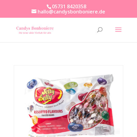
05731 8420358
hallo@candysbonboniere.de