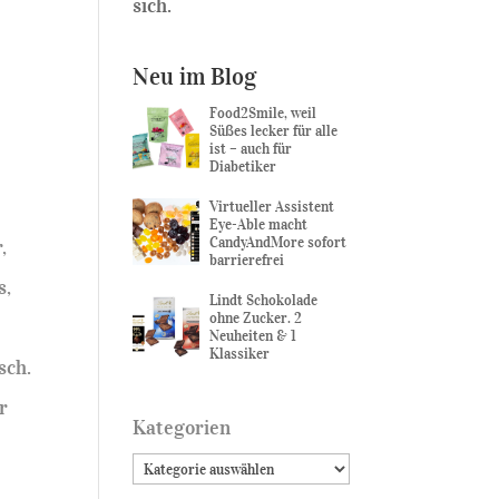
sich.
Neu im Blog
Food2Smile, weil
Süßes lecker für alle
ist – auch für
Diabetiker
Virtueller Assistent
Eye-Able macht
CandyAndMore sofort
,
barrierefrei
s,
Lindt Schokolade
ohne Zucker. 2
Neuheiten & 1
Klassiker
sch.
r
Kategorien