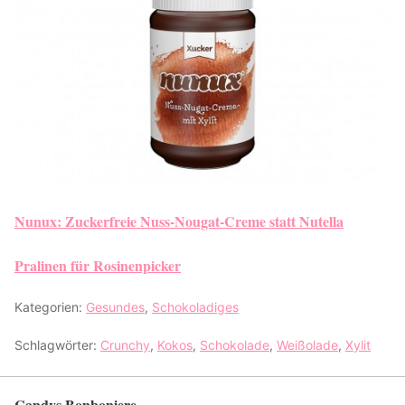
Nunux: Zuckerfreie Nuss-Nougat-Creme statt Nutella
Pralinen für Rosinenpicker
Kategorien:
Gesundes
,
Schokoladiges
Schlagwörter:
Crunchy
,
Kokos
,
Schokolade
,
Weißolade
,
Xylit
Candys Bonboniere