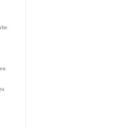
üche
den
es