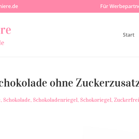
iere.de
Für Werbepartn
Start
Schokolade ohne Zuckerzusat
e
Schokolade
Schokoladenriegel
Schokoriegel
Zuckerfre