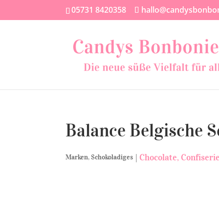
05731 8420358
hallo@candysbonbon
Balance Belgische 
|
Chocolate
Confiseri
Marken
,
Schokoladiges