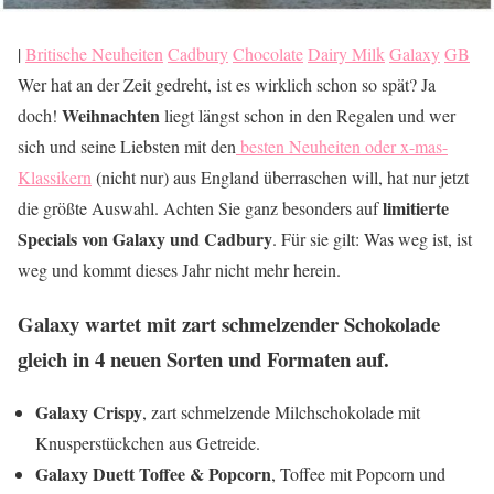
|
Britische Neuheiten
Cadbury
Chocolate
Dairy Milk
Galaxy
GB
Wer hat an der Zeit gedreht, ist es wirklich schon so spät? Ja
Weihnachten
doch!
liegt längst schon in den Regalen und wer
sich und seine Liebsten mit den
besten Neuheiten oder x-mas-
Klassikern
(nicht nur) aus England überraschen will, hat nur jetzt
limitierte
die größte Auswahl. Achten Sie ganz besonders auf
Specials von Galaxy und Cadbury
. Für sie gilt: Was weg ist, ist
weg und kommt dieses Jahr nicht mehr herein.
Galaxy wartet mit zart schmelzender Schokolade
gleich in 4 neuen Sorten und Formaten auf.
Galaxy Crispy
, zart schmelzende Milchschokolade mit
Knusperstückchen aus Getreide.
Galaxy Duett Toffee & Popcorn
, Toffee mit Popcorn und