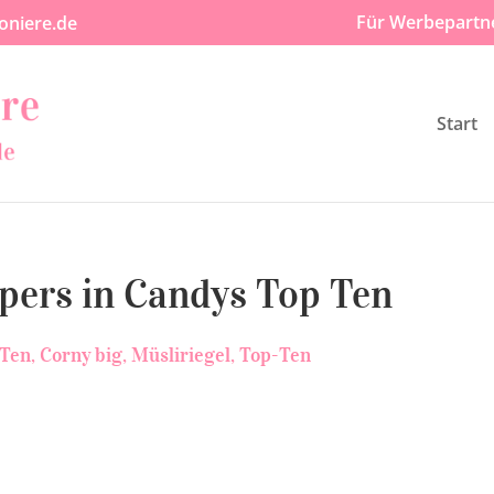
Für Werbepartn
oniere.de
Start
pers in Candys Top Ten
 Ten
Corny big
Müsliriegel
Top-Ten