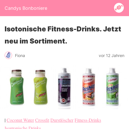
Candys Bonboniere
Isotonische Fitness-Drinks. Jetzt
neu im Sortiment.
Fiona
vor 12 Jahren
|
Coconut Water
Crossfit
Durstlöscher
Fitness-Drinks
Isontonische Drinks