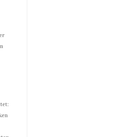
er
en
tet:
cken