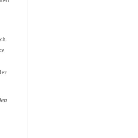
hten
och
ce
der
den