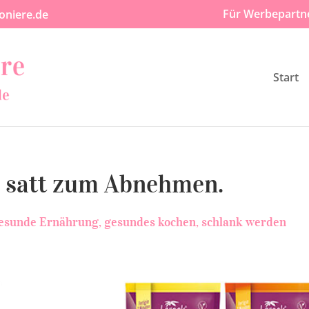
Für Werbepartn
oniere.de
Start
n satt zum Abnehmen.
esunde Ernährung
gesundes kochen
schlank werden