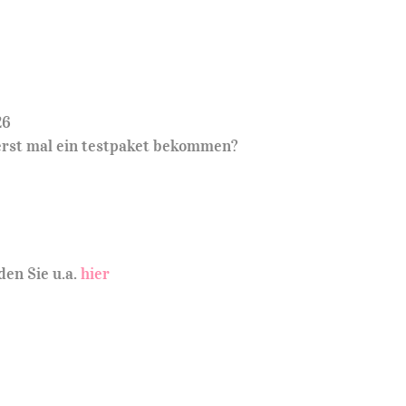
26
erst mal ein testpaket bekommen?
den Sie u.a.
hier