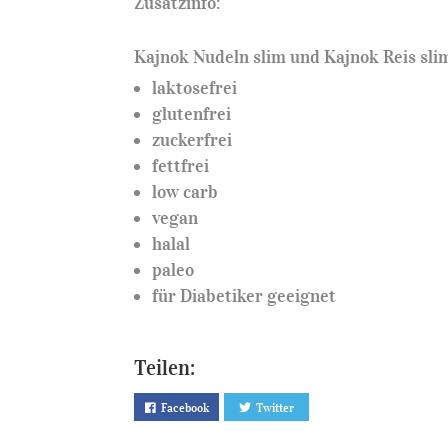
Zusatzinfo:
Kajnok Nudeln slim und Kajnok Reis slim
laktosefrei
glutenfrei
zuckerfrei
fettfrei
low carb
vegan
halal
paleo
für Diabetiker geeignet
Teilen:
Facebook
Twitter