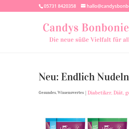
05731 8420358
hallo@candysbonb
Neu: Endlich Nudel
|
Diabetiker
Diät
g
Gesundes
,
Wissenswertes