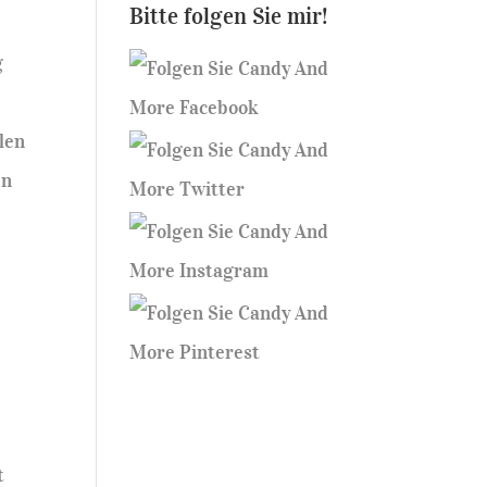
Bitte folgen Sie mir!
g
len
en
t