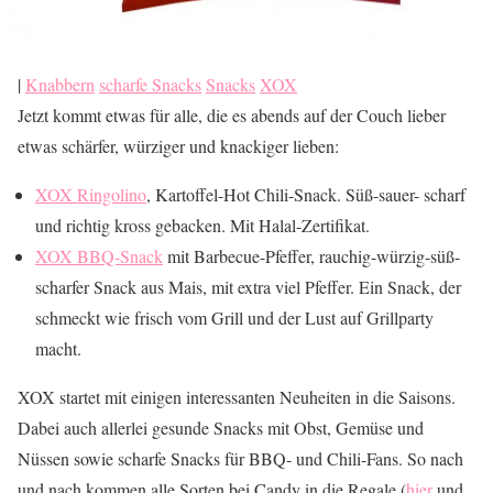
|
Knabbern
scharfe Snacks
Snacks
XOX
Jetzt kommt etwas für alle, die es abends auf der Couch lieber
etwas schärfer, würziger und knackiger lieben:
XOX Ringolino
, Kartoffel-Hot Chili-Snack. Süß-sauer- scharf
und richtig kross gebacken. Mit Halal-Zertifikat.
XOX BBQ-Snack
mit Barbecue-Pfeffer, rauchig-würzig-süß-
scharfer Snack aus Mais, mit extra viel Pfeffer. Ein Snack, der
schmeckt wie frisch vom Grill und der Lust auf Grillparty
macht.
XOX startet mit einigen interessanten Neuheiten in die Saisons.
Dabei auch allerlei gesunde Snacks mit Obst, Gemüse und
Nüssen sowie scharfe Snacks für BBQ- und Chili-Fans. So nach
und nach kommen alle Sorten bei Candy in die Regale (
hier
und