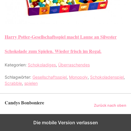
Harry Potter-Gesellschaftsspiel macht Laune an Silvester
Schokolade zum Spielen. Wieder frisch im Regal.
Kategorien:
Schokoladiges
,
Überraschendes
Schlagwörter:
Gesellschaftsspiel
,
Monopoly
,
Schokoladenspiel
,
Scrabble
,
spielen
Candys Bonboniere
Zurück nach oben
Die mobile Version verlassen