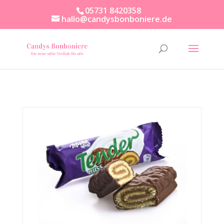
05731 8420358
hallo@candysbonboniere.de