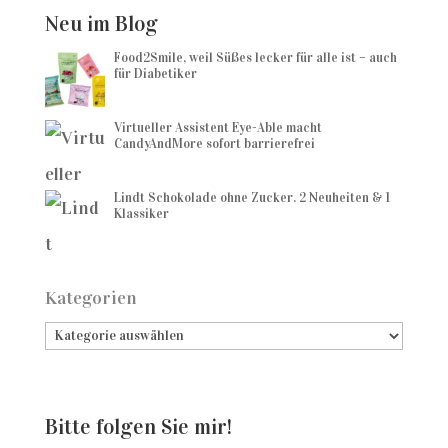
Neu im Blog
Food2Smile, weil Süßes lecker für alle ist – auch
für Diabetiker
Virtueller Assistent Eye-Able macht
CandyAndMore sofort barrierefrei
Lindt Schokolade ohne Zucker. 2 Neuheiten & 1
Klassiker
Kategorien
Bitte folgen Sie mir!