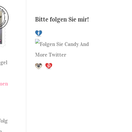
Bitte folgen Sie mir!
egel
men
folg
n.