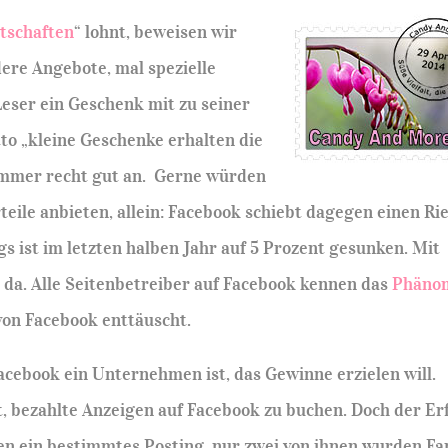
tschaften
“ lohnt, beweisen wir
ere Angebote, mal spezielle
Leser ein Geschenk mit zu seiner
to „kleine Geschenke erhalten die
mmer recht gut an. Gerne würden
eile anbieten, allein: Facebook schiebt dagegen einen Ri
gs ist im letzten halben Jahr auf 5 Prozent gesunken. Mit
 da. Alle Seitenbetreiber auf Facebook kennen das
Phäno
von Facebook enttäuscht.
Facebook ein Unternehmen ist, das Gewinne erzielen will.
, bezahlte Anzeigen auf Facebook zu buchen. Doch der Er
en ein bestimmtes Posting, nur zwei von ihnen wurden Fa