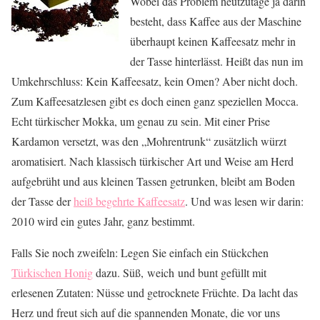
Wobei das Problem heutzutage ja darin
besteht, dass Kaffee aus der Maschine
überhaupt keinen Kaffeesatz mehr in
der Tasse hinterlässt. Heißt das nun im
Umkehrschluss: Kein Kaffeesatz, kein Omen? Aber nicht doch.
Zum Kaffeesatzlesen gibt es doch einen ganz speziellen Mocca.
Echt türkischer Mokka, um genau zu sein. Mit einer Prise
Kardamon versetzt, was den „Mohrentrunk“ zusätzlich würzt
aromatisiert. Nach klassisch türkischer Art und Weise am Herd
aufgebrüht und aus kleinen Tassen getrunken, bleibt am Boden
der Tasse der
heiß begehrte Kaffeesatz
. Und was lesen wir darin:
2010 wird ein gutes Jahr, ganz bestimmt.
Falls Sie noch zweifeln: Legen Sie einfach ein Stückchen
Türkischen Honig
dazu. Süß, weich und bunt gefüllt mit
erlesenen Zutaten: Nüsse und getrocknete Früchte. Da lacht das
Herz und freut sich auf die spannenden Monate, die vor uns