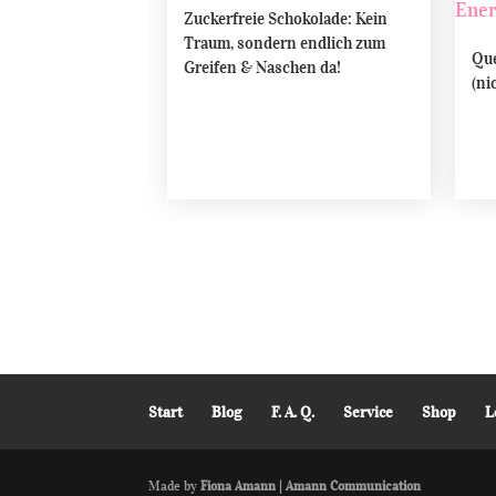
Zuckerfreie Schokolade: Kein
Traum, sondern endlich zum
Que
Greifen & Naschen da!
(ni
Start
Blog
F. A. Q.
Service
Shop
L
Made by
Fiona Amann | Amann Communication