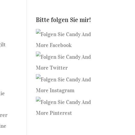
Bitte folgen Sie mir!
ilt
die
hrer
ine