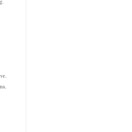
g.
ve.
ns,