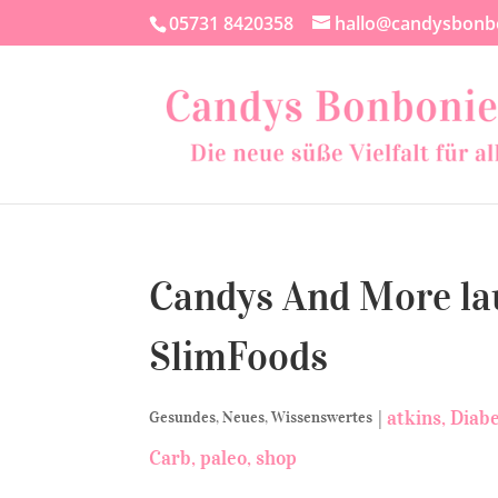
05731 8420358
hallo@candysbonb
Candys And More la
SlimFoods
|
atkins
Diabe
Gesundes
,
Neues
,
Wissenswertes
Carb
paleo
shop