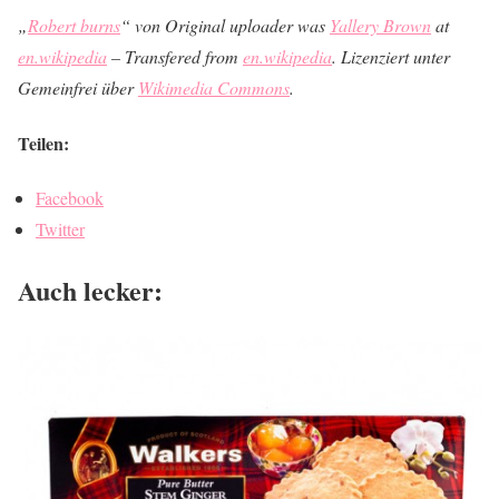
„
Robert burns
“ von Original uploader was
Yallery Brown
at
en.wikipedia
– Transfered from
en.wikipedia
. Lizenziert unter
Gemeinfrei über
Wikimedia Commons
.
Teilen:
Facebook
Twitter
Auch lecker: