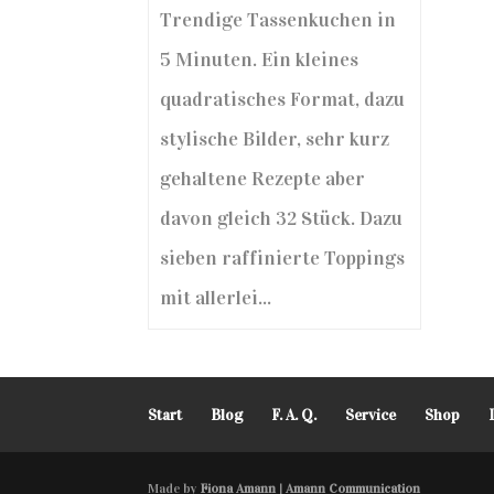
Trendige Tassenkuchen in
5 Minuten. Ein kleines
quadratisches Format, dazu
stylische Bilder, sehr kurz
gehaltene Rezepte aber
davon gleich 32 Stück. Dazu
sieben raffinierte Toppings
mit allerlei...
Start
Blog
F. A. Q.
Service
Shop
Made by
Fiona Amann | Amann Communication