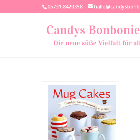
05731 8420358
hallo@candysbonb