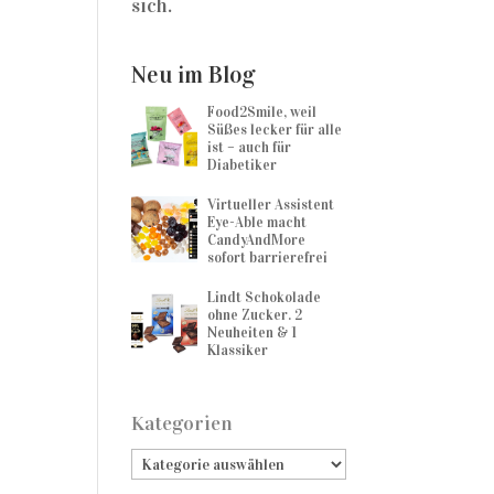
sich.
Neu im Blog
Food2Smile, weil
Süßes lecker für alle
ist – auch für
Diabetiker
Virtueller Assistent
Eye-Able macht
CandyAndMore
sofort barrierefrei
Lindt Schokolade
ohne Zucker. 2
Neuheiten & 1
Klassiker
Kategorien