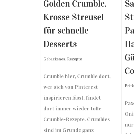
Golden Crumble.
Sa
Krosse Streusel
St
für schnelle
Pa
Desserts
Ha
Gä
Gebackenes
,
Rezepte
C
Crumble hier, Crumble dort,
Brit
wer sich von Pinterest
inspirieren lässt, findet
Pax
dort immer wieder tolle
Oni
Crumble-Rezepte. Crumbles
nur 
sind im Grunde ganz