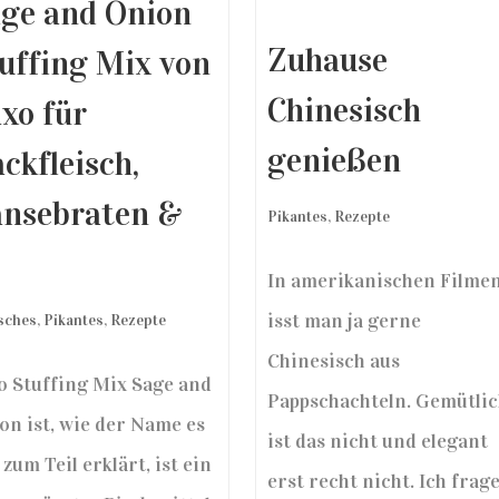
ge and Onion
Zuhause
uffing Mix von
Chinesisch
xo für
genießen
ckfleisch,
nsebraten &
Pikantes
,
Rezepte
o
In amerikanischen Filme
isst man ja gerne
isches
,
Pikantes
,
Rezepte
Chinesisch aus
o Stuffing Mix Sage and
Pappschachteln. Gemütli
on ist, wie der Name es
ist das nicht und elegant
zum Teil erklärt, ist ein
erst recht nicht. Ich frag