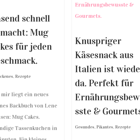
send schnell
macht: Mug
Knuspriger
kes für jeden
Käsesnack aus
schmack.
Italien ist wied
ckenes
,
Rezepte
da. Perfekt für
 mir liegt ein neues
Ernährungsbew
ines Backbuch von Lene
sste & Gourmets
sen: Mug Cakes.
Gesundes
,
Pikantes
,
Rezepte
ndige Tassenkuchen in
inuten. Ein kleines