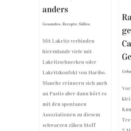
anders
Ra
Gesundes
,
Rezepte
,
Süßes
ge
Mit Lakritz verbinden
Ca
hierzulande viele mit
Ge
Lakritzschnecken oder
Geba
Lakritzkonfekt von Haribo.
Manche erinnern sich auch
Vor
an Pastis aber dann hört es
kle
mit den spontanen
Knu
Assoziationen zu diesem
Tre
schwarzen zähen Stoff
5 M