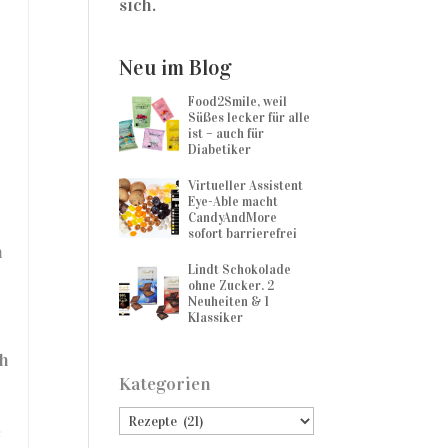
sich.
Neu im Blog
Food2Smile, weil
Süßes lecker für alle
ist – auch für
Diabetiker
Virtueller Assistent
Eye-Able macht
CandyAndMore
sofort barrierefrei
n
Lindt Schokolade
ohne Zucker. 2
Neuheiten & 1
Klassiker
ch
Kategorien
e