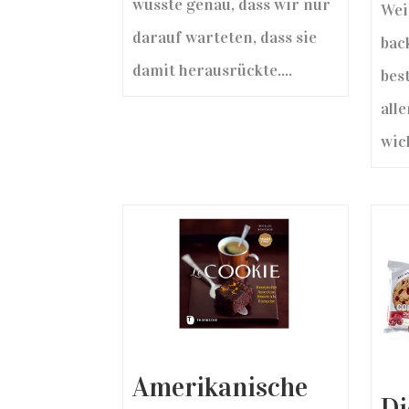
wusste genau, dass wir nur
Wei
darauf warteten, dass sie
bac
damit herausrückte....
bes
alle
wich
Amerikanische
Di