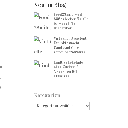
Neu im Blog
Food2Smile, weil
Süßes lecker für alle
ist – auch für
Diabetiker
Virtueller Assistent
Eye-Able macht
CandyAndMore
sofort barrierefrei
Lindt Schokolade
a.
ohne Zucker. 2
Neuheiten & 1
t
Klassiker
s
Kategorien